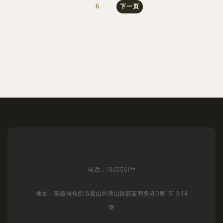
6
下一页
电话：1865561**
地址：安徽省合肥市蜀山区潜山路蔚蓝商务港D座1513-14
室