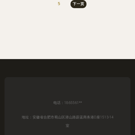
5
下一页
电话：1865561**
地址：安徽省合肥市蜀山区潜山路蔚蓝商务港D座1513-14
室