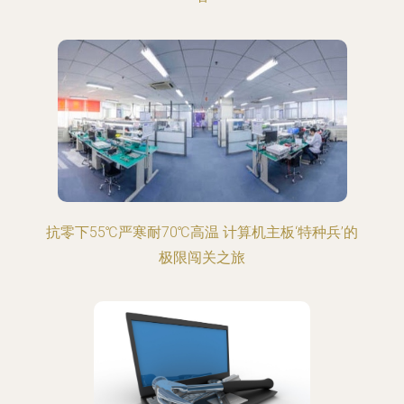
抗零下55℃严寒耐70℃高温 计算机主板‘特种兵’的
极限闯关之旅